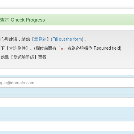
 Check Progress
關心與建議，請點【
意見箱
】(
Fill out the form
) 。
以下【查詢條件】。(欄位前面有「
※
」者為必填欄位 Required field)
並點擊【發送驗證碼】而得